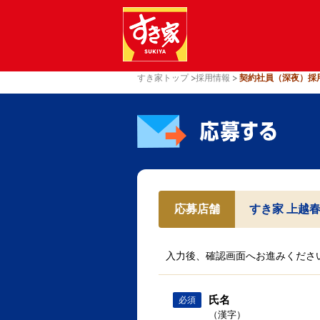
すき家トップ
採用情報
契約社員（深夜）採
応募店舗
すき家 上越
入力後、確認画面へお進みくださ
氏名
必須
（漢字）