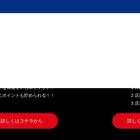
き家公式アプリ
W
クな情報をいち早くゲット！
1.
にポイントも貯められる！！
2.
3.
詳しくはコチラから
詳し