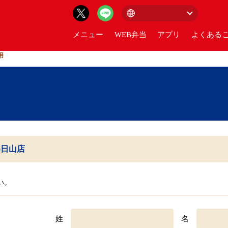
メニュー
WEB弁当
アプリ
よくあるご
用
春日山店
い。
姓
名