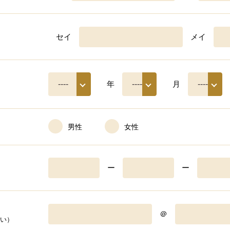
セイ
メイ
年
月
男性
女性
ー
ー
＠
い）