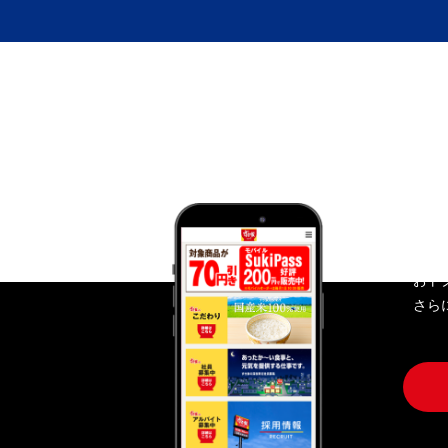
す
おト
さら