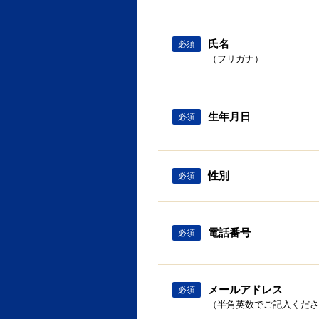
氏名
必須
（フリガナ）
生年月日
必須
性別
必須
電話番号
必須
メールアドレス
必須
（半角英数でご記入くださ