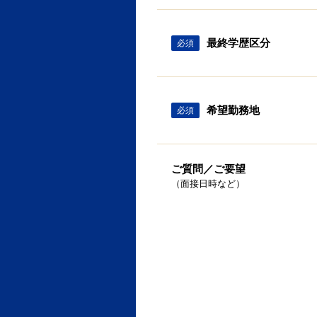
最終学歴区分
必須
希望勤務地
必須
ご質問／ご要望
（面接日時など）