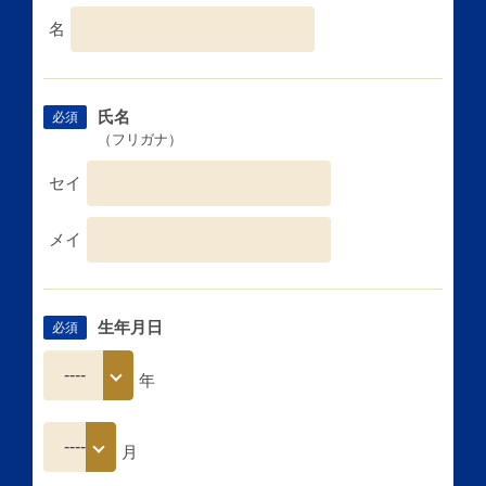
名
氏名
必須
（フリガナ）
セイ
メイ
生年月日
必須
年
月