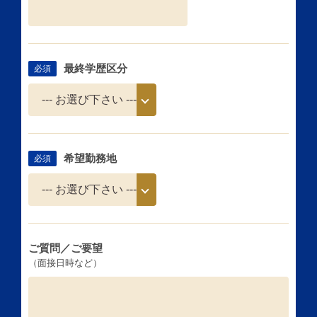
最終学歴区分
必須
希望勤務地
必須
ご質問／ご要望
（面接日時など）