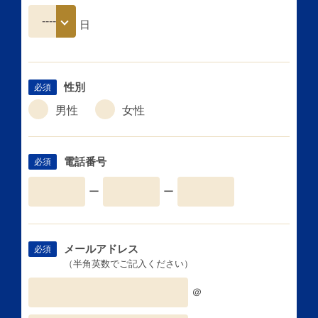
日
性別
必須
男性
女性
電話番号
必須
ー
ー
メールアドレス
必須
（半角英数でご記入ください）
＠