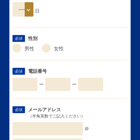
日
性別
必須
男性
女性
電話番号
必須
ー
ー
メールアドレス
必須
（半角英数でご記入ください）
＠