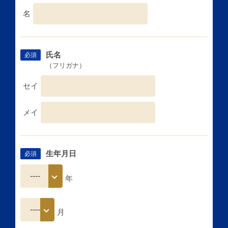
名
氏名
必須
（フリガナ）
セイ
メイ
生年月日
必須
年
月