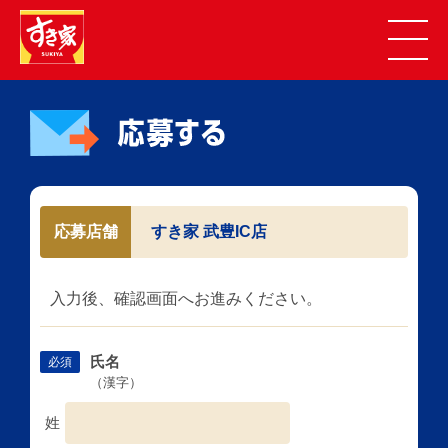
応募店舗
すき家 武豊IC店
入力後、確認画面へお進みください。
氏名
必須
（漢字）
姓