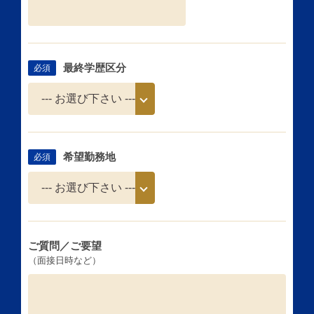
最終学歴区分
必須
希望勤務地
必須
ご質問／ご要望
（面接日時など）