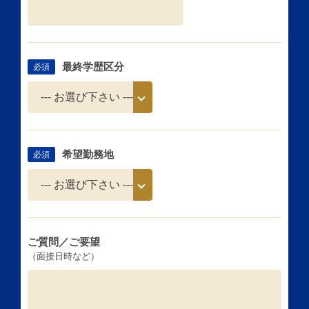
最終学歴区分
必須
希望勤務地
必須
ご質問／ご要望
（面接日時など）