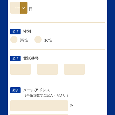
日
性別
必須
男性
女性
電話番号
必須
ー
ー
メールアドレス
必須
（半角英数でご記入ください）
＠