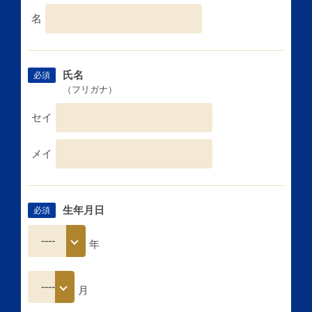
名
氏名
必須
（フリガナ）
セイ
メイ
生年月日
必須
年
月