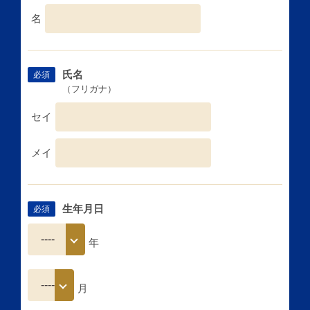
名
氏名
必須
（フリガナ）
セイ
メイ
生年月日
必須
年
月