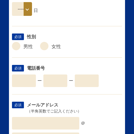
日
性別
必須
男性
女性
電話番号
必須
ー
ー
メールアドレス
必須
（半角英数でご記入ください）
＠