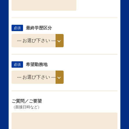
最終学歴区分
必須
希望勤務地
必須
ご質問／ご要望
（面接日時など）