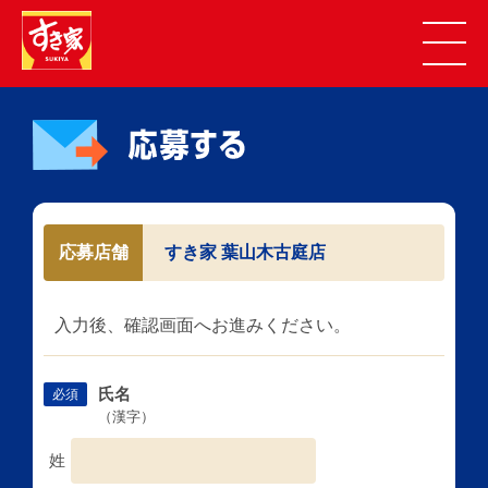
応募店舗
すき家 葉山木古庭店
入力後、確認画面へお進みください。
氏名
必須
（漢字）
姓