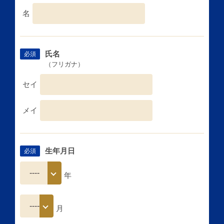
名
氏名
必須
（フリガナ）
セイ
メイ
生年月日
必須
年
月