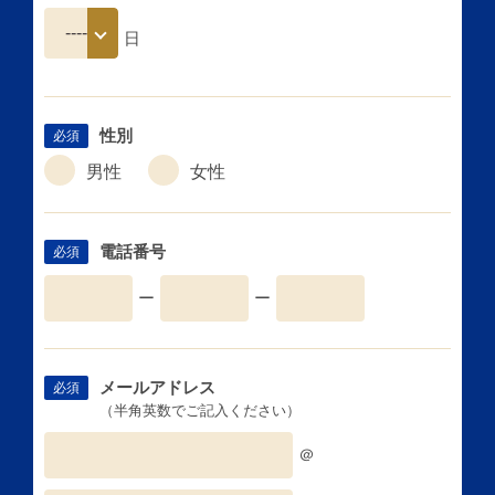
日
性別
必須
男性
女性
電話番号
必須
ー
ー
メールアドレス
必須
（半角英数でご記入ください）
＠