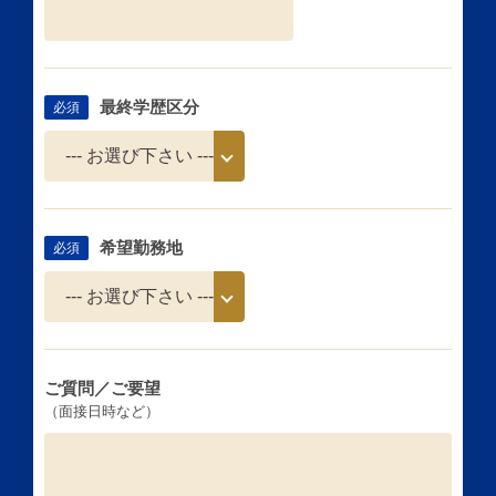
最終学歴区分
必須
希望勤務地
必須
ご質問／ご要望
（面接日時など）