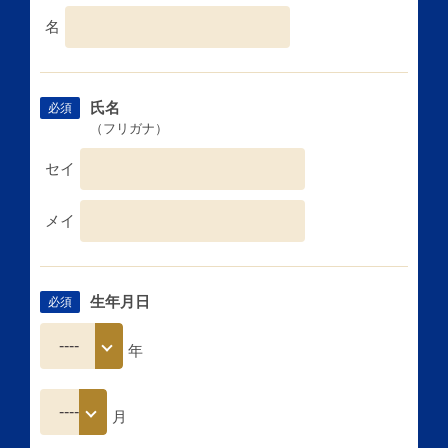
名
氏名
必須
（フリガナ）
セイ
メイ
生年月日
必須
年
月