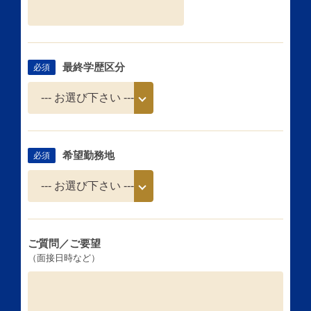
最終学歴区分
必須
希望勤務地
必須
ご質問／ご要望
（面接日時など）