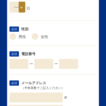
日
性別
必須
男性
女性
電話番号
必須
ー
ー
メールアドレス
必須
（半角英数でご記入ください）
＠