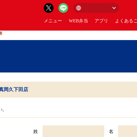
メニュー
WEB弁当
アプリ
よくあるご
用
号真岡久下田店
い。
姓
名