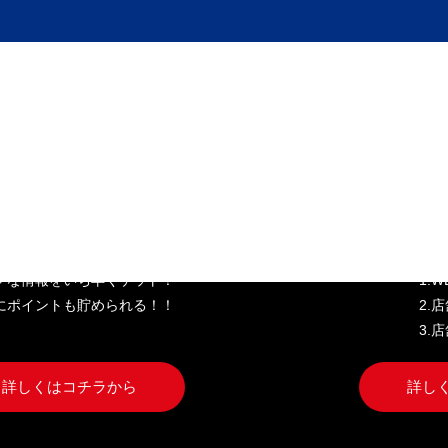
き家公式アプリ
W
クな情報をいち早くゲット！
1.
にポイントも貯められる！！
2.
3.
詳しくはコチラから
詳し