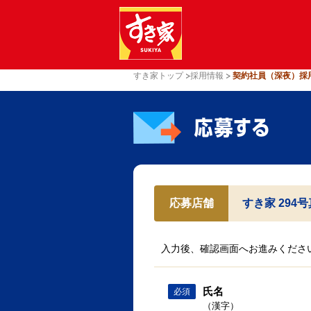
すき家トップ
採用情報
契約社員（深夜）採
応募店舗
すき家 294
入力後、確認画面へお進みくださ
氏名
必須
（漢字）