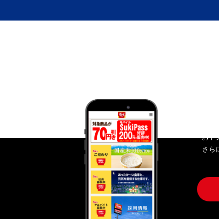
す
おト
さら