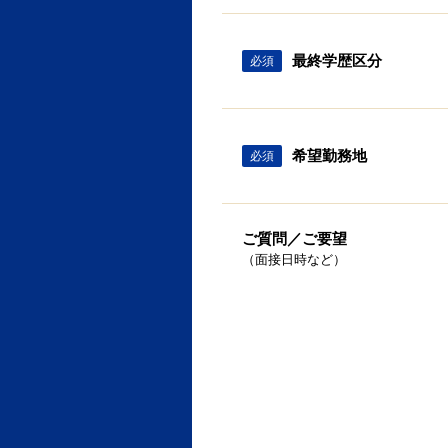
最終学歴区分
必須
希望勤務地
必須
ご質問／ご要望
（面接日時など）