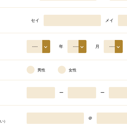
セイ
メイ
年
月
男性
女性
ー
ー
＠
い）