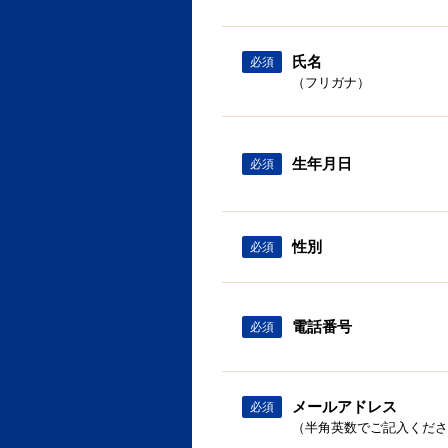
氏名
必須
（フリガナ）
生年月日
必須
性別
必須
電話番号
必須
メールアドレス
必須
（半角英数でご記入くださ