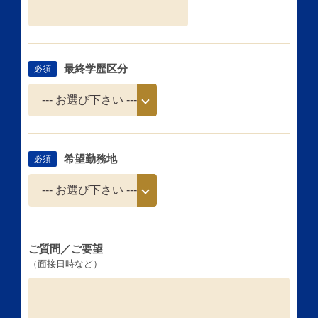
最終学歴区分
必須
希望勤務地
必須
ご質問／ご要望
（面接日時など）