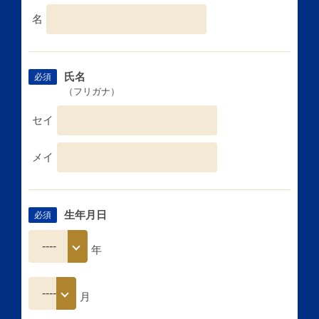
名
氏名
必須
（フリガナ）
セイ
メイ
生年月日
必須
年
月