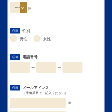
日
性別
必須
男性
女性
電話番号
必須
ー
ー
メールアドレス
必須
（半角英数でご記入ください）
＠