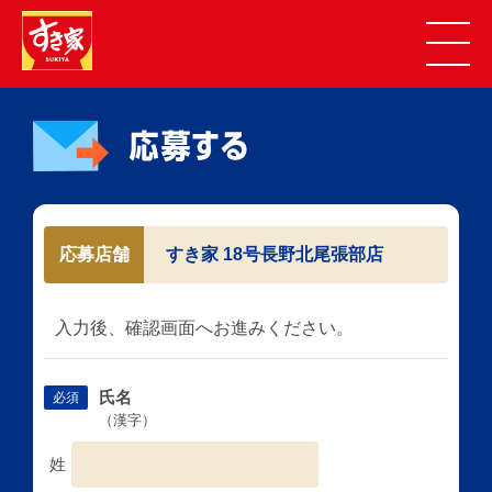
応募店舗
すき家 18号長野北尾張部店
入力後、確認画面へお進みください。
氏名
必須
（漢字）
姓