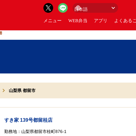
メニュー
WEB弁当
アプリ
よくあるご
用
山梨県 都留市
すき家 139号都留桂店
勤務地：
山梨県都留市桂町876-1