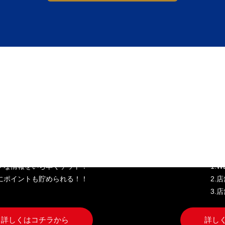
き家公式アプリ
W
クな情報をいち早くゲット！
1.
にポイントも貯められる！！
2.
3.
詳しくはコチラから
詳し