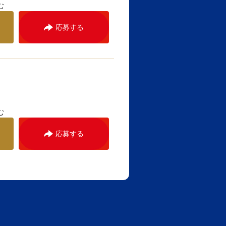
む
応募する
む
応募する