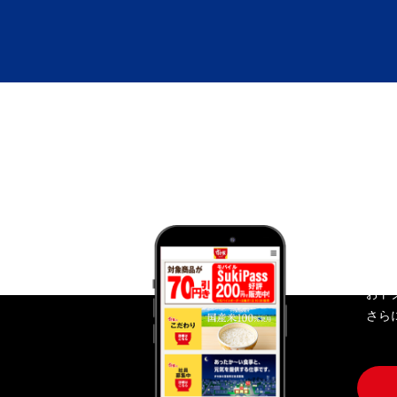
す
おト
さら