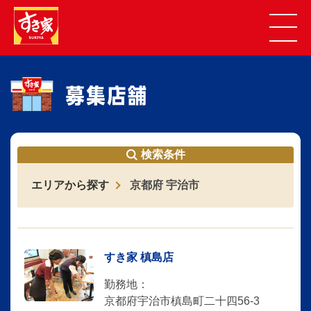
検索条件
エリアから探す
京都府 宇治市
すき家 槙島店
勤務地：
京都府宇治市槙島町二十四56-3