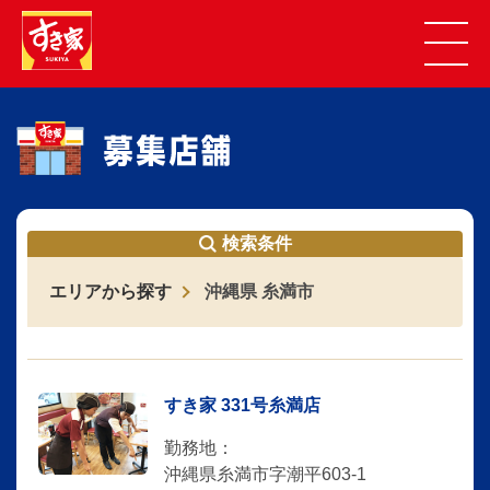
検索条件
エリアから探す
沖縄県 糸満市
すき家 331号糸満店
勤務地：
沖縄県糸満市字潮平603-1